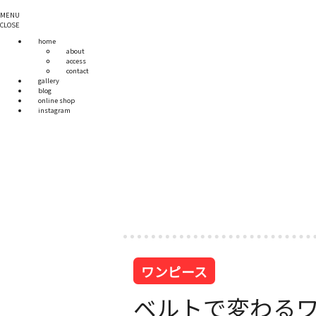
MENU
CLOSE
home
about
access
contact
gallery
blog
online shop
instagram
ワンピース
ベルトで変わる