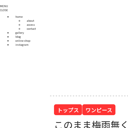
MENU
CLOSE
home
about
access
contact
gallery
blog
online shop
instagram
トップス
ワンピース
このまま梅雨無