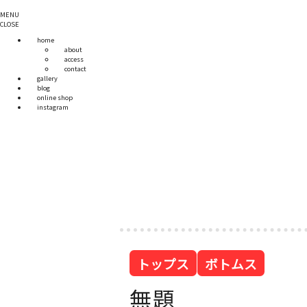
MENU
CLOSE
home
about
access
contact
gallery
blog
online shop
instagram
トップス
ボトムス
無題