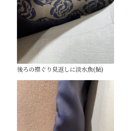
後ろの襟ぐり見返しに淡水魚(鮎)