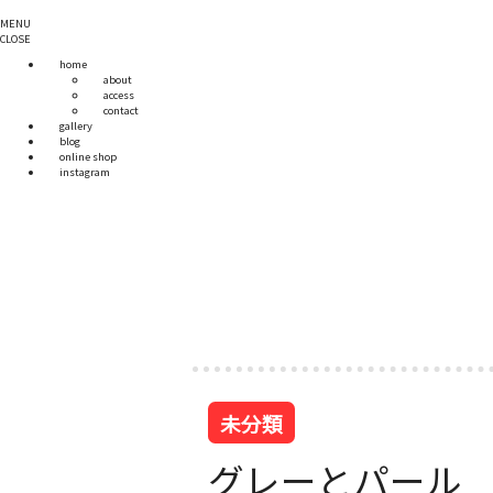
MENU
CLOSE
home
about
access
contact
gallery
blog
online shop
instagram
未分類
グレーとパール