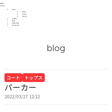
MENU
CLOSE
home
about
access
contact
gallery
blog
online shop
instagram
blog
コート
トップス
パーカー
2022/03/27 12:12