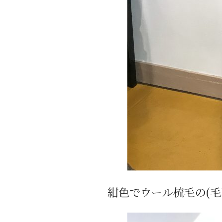
紺色でウール梳毛の(毛