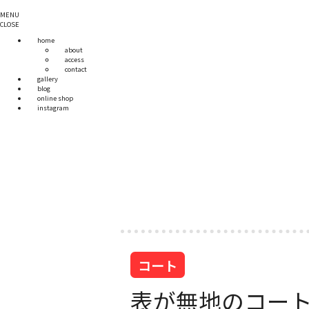
MENU
CLOSE
home
about
access
contact
gallery
blog
online shop
instagram
コート
表が無地のコー