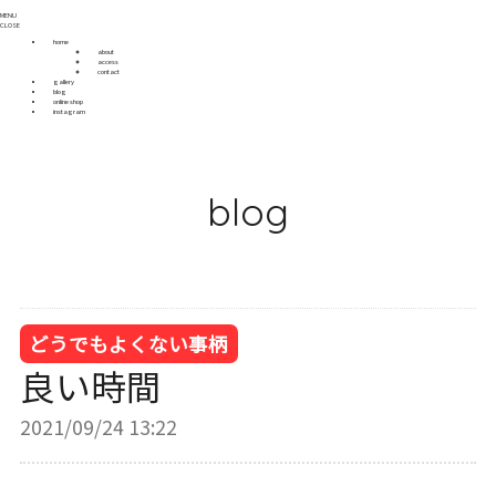
MENU
CLOSE
home
about
access
contact
gallery
blog
online shop
instagram
blog
どうでもよくない事柄
良い時間
2021/09/24 13:22