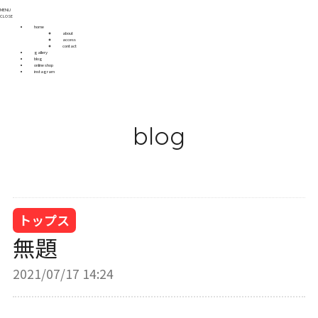
MENU
CLOSE
home
about
access
contact
gallery
blog
online shop
instagram
blog
トップス
無題
2021/07/17 14:24