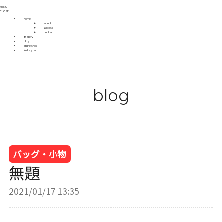
MENU
CLOSE
home
about
access
contact
gallery
blog
online shop
instagram
blog
バッグ・小物
無題
2021/01/17 13:35