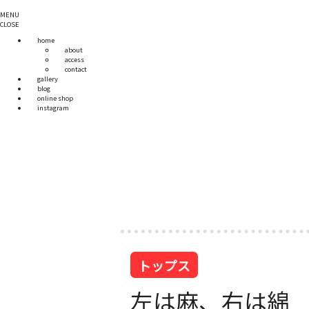
MENU
CLOSE
home
about
access
contact
gallery
blog
online shop
instagram
トップス
左は麻、右は綿